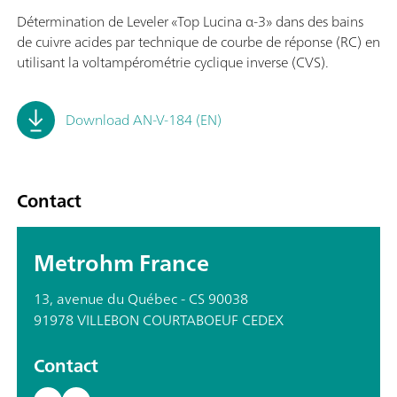
Détermination de Leveler «Top Lucina α-3» dans des bains
de cuivre acides par technique de courbe de réponse (RC) en
utilisant la voltampérométrie cyclique inverse (CVS).
Download AN-V-184 (EN)
Contact
Metrohm France
13, avenue du Québec - CS 90038
91978 VILLEBON COURTABOEUF CEDEX
Contact