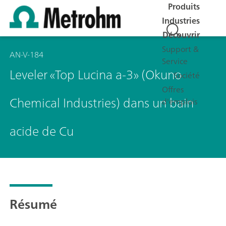
Produits
Industries
Découvrir
Support &
AN-V-184
Service
Leveler «Top Lucina a-3» (Okuno
Société
Offres
Chemical Industries) dans un bain
d'emplois
acide de Cu
Résumé