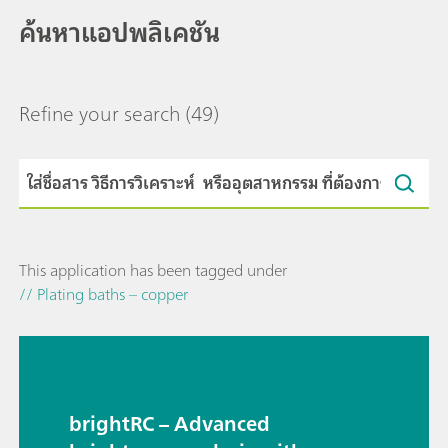
ค้นหาแอปพลิเคชัน
Refine your search
(49)
This application has been tagged under
// Plating baths – copper
brightRC – Advanced