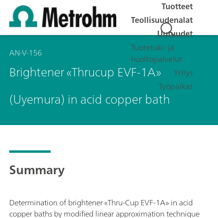
Tuotteet
Teollisuudenalat
Uutuudet
Tuotetuki- ja
AN-V-156
huoltopalvelut
Brightener «Thrucup EVF-1A»
Yritys
Työpaikat
(Uyemura) in acid copper bath
Summary
Determination of brightener «Thru-Cup EVF-1A» in acid
copper baths by modified linear approximation technique