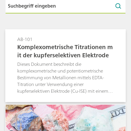
AB-101
Komplexometrische Titrationen m
it der kupferselektiven Elektrode
Dieses Dokument beschreibt die
komplexometrische und potentiometrische
Bestimmung von Metallionen mittels EDTA-
Titration unter Verwendung einer
kupferselektiven Elektrode (Cu-ISE) mit einem
langlebigen Epoxid-Schaft und einer
Kristallmembran. Da die Elektrode gegenüber
Komplexbildnern unempfindlich ist, muss vor
der Analyse ein vorgeformter Cu–Metall-
Komplex in die Probe eingebracht werden. Das