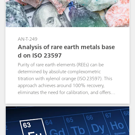
Verfahren, das sowohl für die Direkt- als auch
für die Rücktitration geeignet ist, nutzt die
EDTA-Metall-Bildungskonstanten zur
Bestimmung der Äquivalenzpunkte und
ermöglicht die Quantifizierung in verschiedenen
Matrizen.
AN-T-249
Analysis of rare earth metals base
d on ISO 23597
Purity of rare earth elements (REEs) can be
determined by absolute complexometric
titration with xylenol orange (ISO 23597). This
approach achieves around 100% recovery,
eliminates the need for calibration, and offers
higher accuracy and reproducibility than
techniques such as AAS (atomic absorption
spectroscopy). Photometric titration with the
Optrode M2 offers adjustable wavelength
detection, providing a fast, precise, and cost-
effective alternative to other conventional