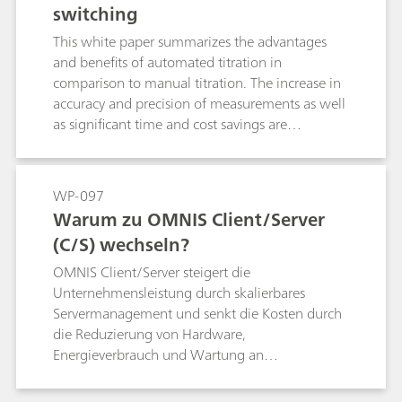
switching
preparation, back-titration is well suited both as
a reference technique and for rapid on-site
This white paper summarizes the advantages
analysis.
and benefits of automated titration in
comparison to manual titration. The increase in
accuracy and precision of measurements as well
as significant time and cost savings are
discussed.
WP-097
Warum zu OMNIS Client/Server
(C/S) wechseln?
OMNIS Client/Server steigert die
Unternehmensleistung durch skalierbares
Servermanagement und senkt die Kosten durch
die Reduzierung von Hardware,
Energieverbrauch und Wartung an
verschiedenen Standorten.