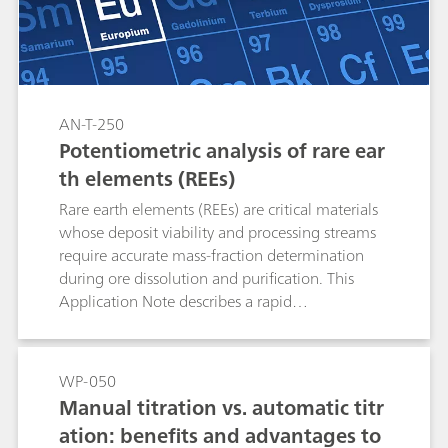
methods.
AN-T-250
Potentiometric analysis of rare ear
th elements (REEs)
Rare earth elements (REEs) are critical materials
whose deposit viability and processing streams
require accurate mass-fraction determination
during ore dissolution and purification. This
Application Note describes a rapid
potentiometric back-titration using a copper
ion-selective electrode (Cu-ISE) that enables
selective quantification and partial separation of
WP-050
REEs in complex matrices with near-quantitative
Manual titration vs. automatic titr
recovery. As an absolute, flexible, and cost-
ation: benefits and advantages to
effective method with ICP-compatible sample