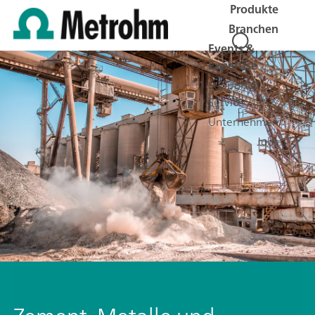
Produkte
Branchen
Events &
Expertise
Support &
Service
Unternehmen
Jobs