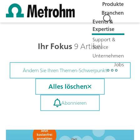
Produkte
Branchen
Events &
Expertise
Support &
Ihr Fokus
9 Artikel
Service
Unternehmen
Jobs
Ändern Sie Ihren Themen-Schwerpunkt
Alles löschen
Abonnieren