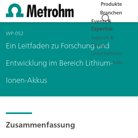
Produkte
Branchen
Events &
Expertise
WP-052
Support &
Ein Leitfaden zu Forschung und
Service
Unternehmen
Entwicklung im Bereich Lithium-
Jobs
Ionen-Akkus
Zusammenfassung