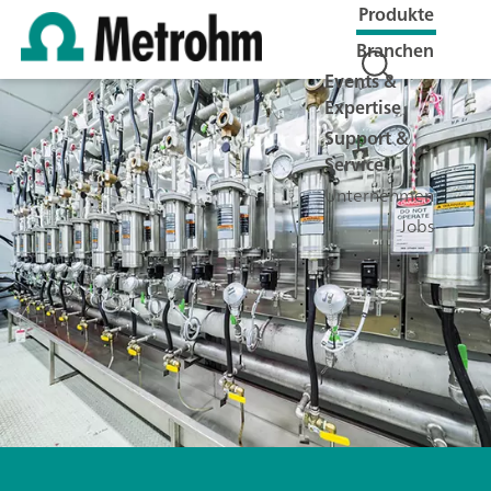
Produkte
Branchen
Events &
Expertise
Support &
Service
Unternehmen
Jobs