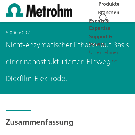
Produkte
Branchen
Events &
Expertise
8.000.6097
Support &
Nicht-enzymatischer Ethanol auf Basis
Service
Unternehmen
einer nanostrukturierten Einweg-
Jobs
Dickfilm-Elektrode.
Zusammenfassung