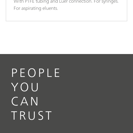
With PTFE tubing and Luer connection. For syringes.
For aspirating eluents.
PEOPLE
YOU
CAN
TRUST