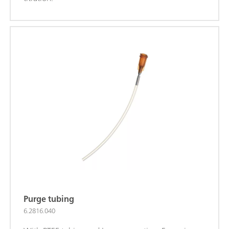
Purge tubing
6.2816.040