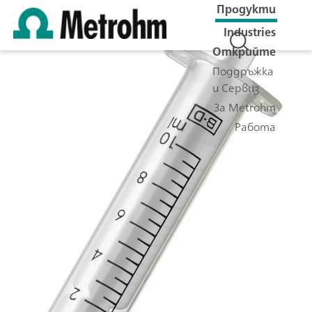
Продукти
Industries
Открийте
Поддръжка
и Сервиз
За Metrohm
Работа