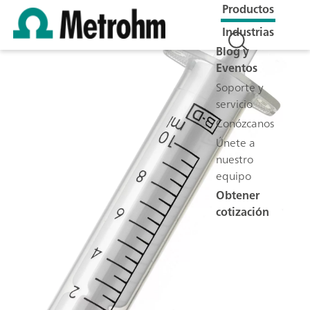
Productos
Industrias
Blog y
Eventos
Soporte y
servicio
Conózcanos
Únete a
nuestro
equipo
Obtener
cotización