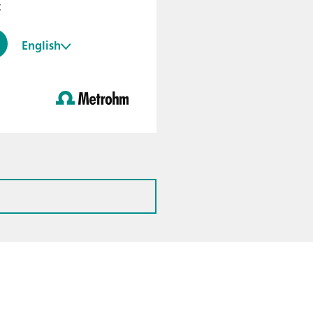
t
English