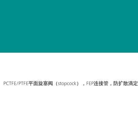
TFE/PTFE平面旋塞阀（stopcock），FEP连接管，防扩