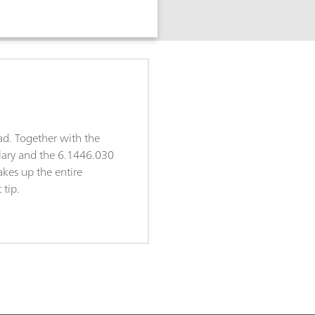
d
ad. Together with the
lary and the 6.1446.030
akes up the entire
 tip.