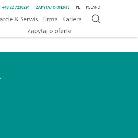
+48 22 7230291
ZAPYTAJ O OFERTĘ
PL
POLAND
rcie & Serwis
Firma
Kariera
Zapytaj o ofertę
L