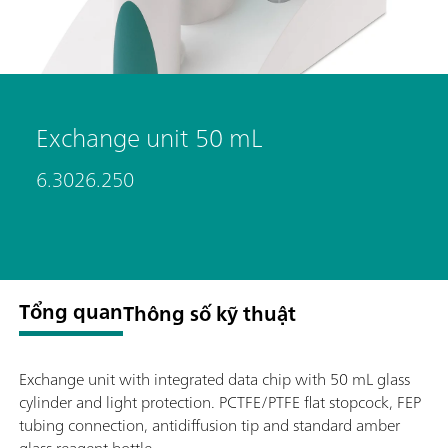
Exchange unit 50 mL
6.3026.250
Tổng quan
Thông số kỹ thuật
Exchange unit with integrated data chip with 50 mL glass
cylinder and light protection. PCTFE/PTFE flat stopcock, FEP
tubing connection, antidiffusion tip and standard amber
glass reagent bottle.