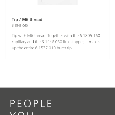
Tip / M6 thread
6.1543.060
Tip with M6 thread. Together with the 6.1805.160
capillary and the 6.1446.030 link stopper, it makes
up the entire 6.1537.010 buret tip.
PEOPLE