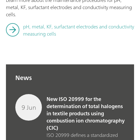
Learn more about the maintenance procedures for pH,
metal, KF, surfactant electrodes and conductivity measuring
cells.
pH, metal, KF, surfactant electrodes and conductivity
measuring cells
News
New ISO 20999 for the
9 Jun
determination of total halogens
in textile products using
combustion ion chromatography
(CIC)
ISO 20999 defines a standardized