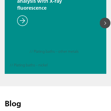
analysis with X-ray
fluorescence
// Plating baths – other metals
// Plating baths – nickel
Blog