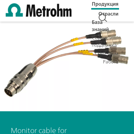
Продукция
Отрасли
База
знаний
Сервис и
поддержка
О Метром
Работа
Monitor cable for