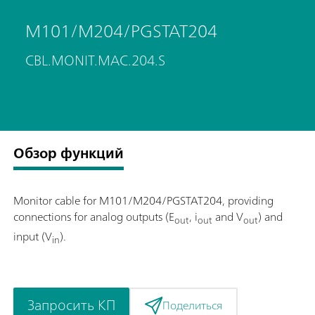
M101/M204/PGSTAT204
CBL.MONIT.MAC.204.S
Обзор функций
Monitor cable for M101/M204/PGSTAT204, providing
connections for analog outputs (E
, i
and V
) and
out
out
out
input (V
).
in
Запросить КП
Поделиться