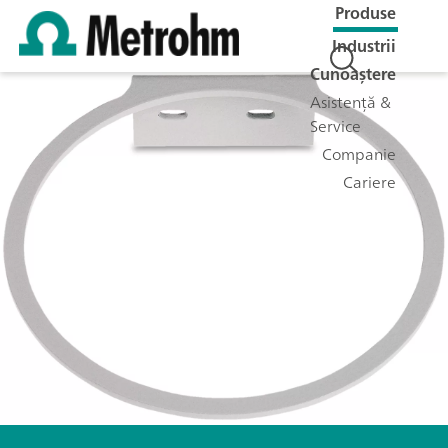
Produse
Industrii
Cunoaștere
Asistență &
Service
Companie
Cariere