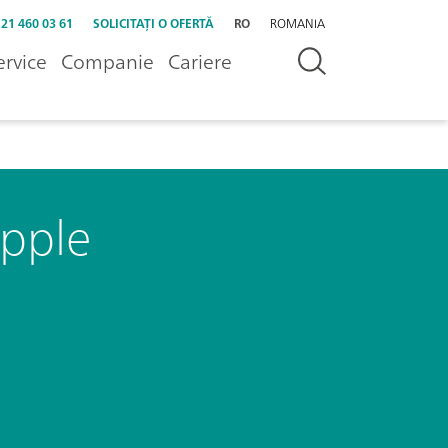
 21 460 03 61
SOLICITAȚI O OFERTĂ
RO
ROMANIA
ervice
Companie
Cariere
ipple