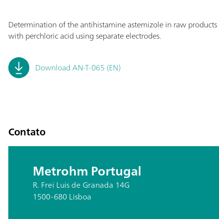
Determination of the antihistamine astemizole in raw products
with perchloric acid using separate electrodes.
Download AN-T-065 (EN)
Contato
Metrohm Portugal
R. Frei Luis de Granada 14G
1500-680 Lisboa