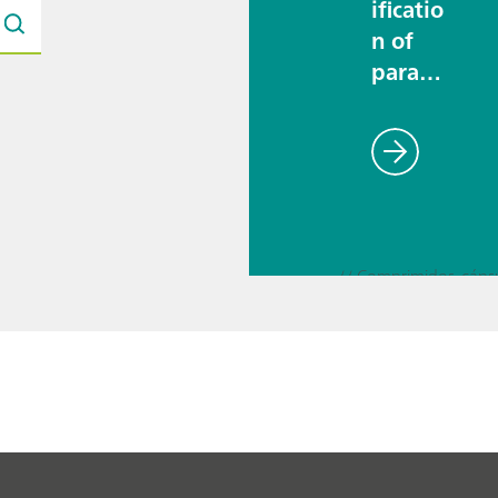
ificatio
n of
parace
tamol
with
square
wave
volta
mmetr
y
// Educação e investi