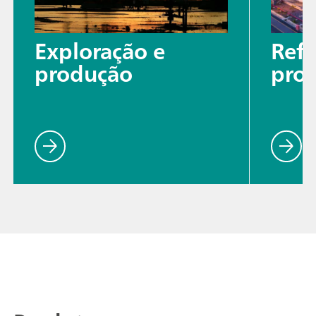
Exploração e
Refi
produção
pro