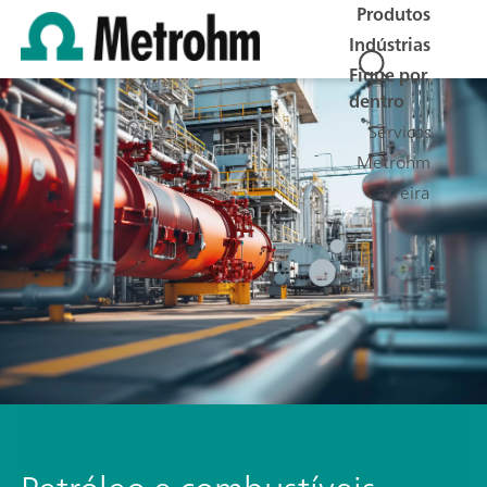
Produtos
Indústrias
Fique por
dentro
Serviços
Metrohm
Carreira