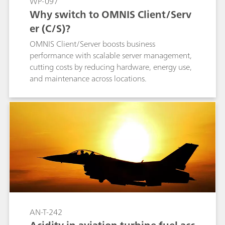
WP-097
Why switch to OMNIS Client/Serv
er (C/S)?
OMNIS Client/Server boosts business
performance with scalable server management,
cutting costs by reducing hardware, energy use,
and maintenance across locations.
AN-T-242