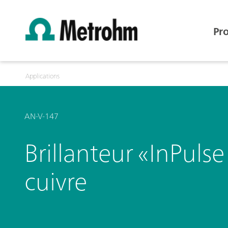
Pr
Applications
AN-V-147
Brillanteur «InPuls
cuivre