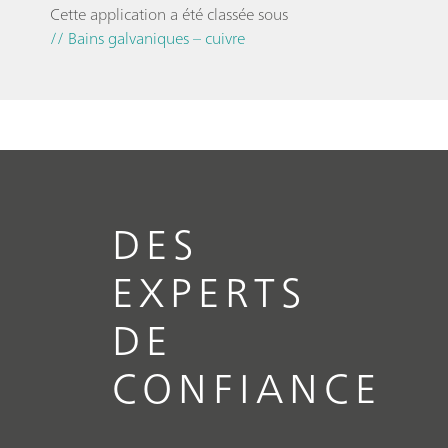
Cette application a été classée sous
// Bains galvaniques – cuivre
DES
EXPERTS
DE
CONFIANCE