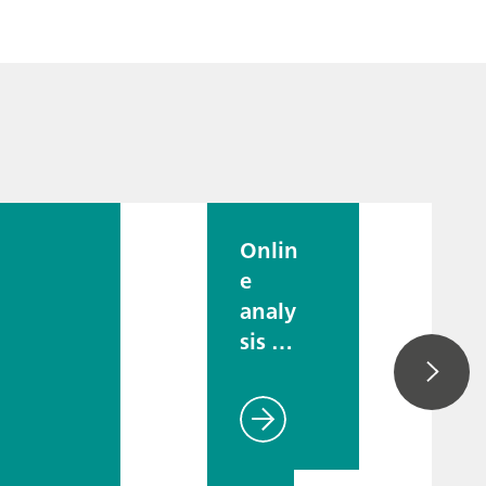
Onlin
e
analy
sis of
organ
ic
additi
ves in