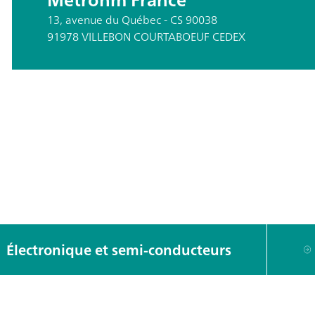
13, avenue du Québec - CS 90038
91978 VILLEBON COURTABOEUF CEDEX
ité
Électronique et semi-conducteurs