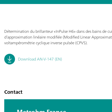
Détermination du brillanteur «InPulse H6» dans des bains de cui
d‘approximation linéaire modifiée (Modified Linear Approximati
voltampérométrie cyclique inverse pulsée (CPVS).
Download AN-V-147 (EN)
Contact
Metrohm France