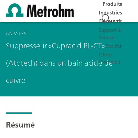
Produits
Industries
Découvrir
Support &
AN-V-135
Service
Suppresseur «Cupracid BL-CT»
Société
Offres
(Atotech) dans un bain acide de
d'emplois
cuivre
Résumé