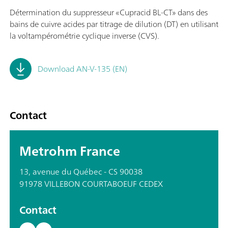
Détermination du suppresseur «Cupracid BL-CT» dans des
bains de cuivre acides par titrage de dilution (DT) en utilisant
la voltampérométrie cyclique inverse (CVS).
Download AN-V-135 (EN)
Contact
Metrohm France
13, avenue du Québec - CS 90038
91978 VILLEBON COURTABOEUF CEDEX
Contact