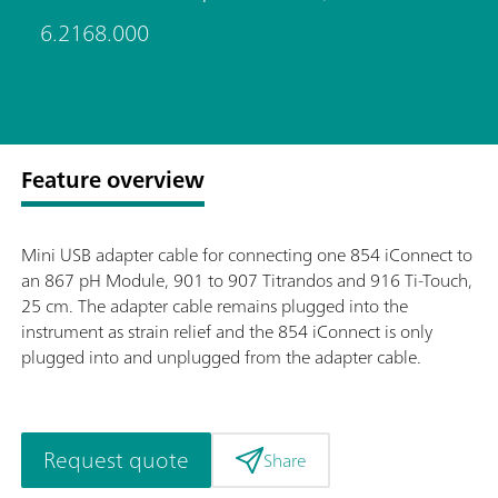
6.2168.000
Feature overview
Mini USB adapter cable for connecting one 854 iConnect to
an 867 pH Module, 901 to 907 Titrandos and 916 Ti-Touch,
25 cm. The adapter cable remains plugged into the
instrument as strain relief and the 854 iConnect is only
plugged into and unplugged from the adapter cable.
Request quote
Share