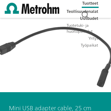
Tuotteet
Teollisuudenalat
Uutuudet
Tuotetuki- ja
huoltopalvelut
Yritys
Työpaikat
Mini USB adapter cable, 25 cm