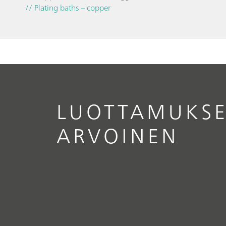
// Plating baths – copper
LUOTTAMUKSE
ARVOINEN