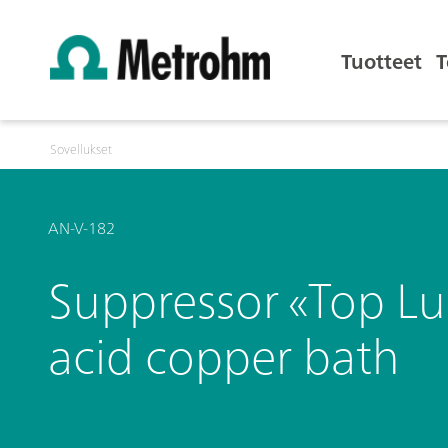
Tuotteet
T
Sovellukset
AN-V-182
Suppressor «Top Lu
acid copper bath