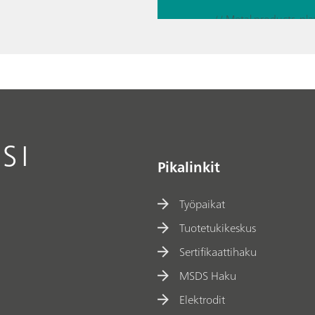
a
// Metal products, pla
respo
nse
// CVS (Cyclic Voltamm
curve
SI
Pikalinkit
Työpaikat
Tuotetukikeskus
Sertifikaattihaku
MSDS Haku
Elektrodit