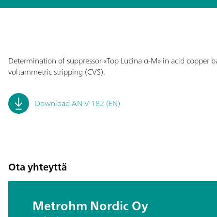
Determination of suppressor «Top Lucina α-M» in acid copper bath
voltammetric stripping (CVS).
Download AN-V-182 (EN)
Ota yhteyttä
Metrohm Nordic Oy