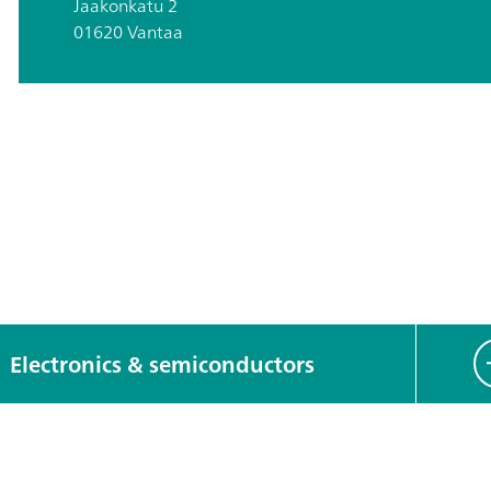
Jaakonkatu 2
01620 Vantaa
Electronics & semiconductors