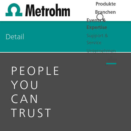
Produkte
Branchen
Events &
Expertise
Detail
Support &
Service
Unternehmen
Jobs
PEOPLE
YOU
CAN
TRUST