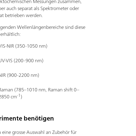
lektochemischen Messungen zusammen,
er auch separat als Spektrometer oder
tat betrieben werden.
olgenden Wellenlängenbereiche sind diese
rhältlich:
VIS-NIR (350-1050 nm)
UV-VIS (200-900 nm)
NIR (900-2200 nm)
Raman (785–1010 nm, Raman shift 0–
-1
2850 cm
)
erimente benötigen
n eine grosse Auswahl an Zubehör für