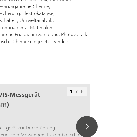
e/anorganische Chemie,
eicherung, Elektrokatalyse,
schaften, Umweltanalytik,
isierung neuer Materialien,
mische Energieumwandlung, Photovoltaik
tische Chemie eingesetzt werden.
1
/
6
VIS-Messgerät
nm)
Messgerät zur Durchführung
hemischer Messungen. Es kombiniert in