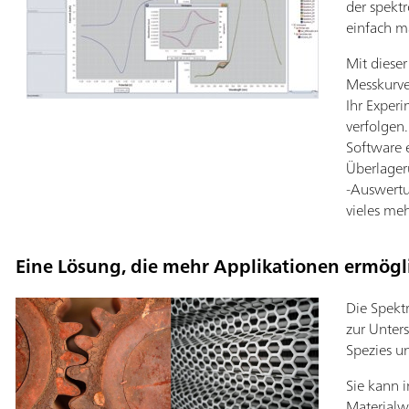
der spekt
einfach m
Mit diese
Messkurve
Ihr Exper
verfolgen
Software 
Überlager
-Auswertu
vieles meh
Eine Lösung, die mehr Applikationen ermögl
Die Spekt
zur Unter
Spezies u
Sie kann 
Materialwi