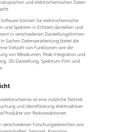
roskopischen und elektrochemischen Daten
acht.
r Software können Sie elektrochemische
n und Spektren in Echtzeit darstellen und
iment in verschiedenen Darstellungsformen
. In Sachen Datenverarbeitung bietet die
eine Vielzahl von Funktionen wie die
ung von Messkurven, Peak-Integration und
ng, 3D-Darstellung, Spektrum-Film und
r.
icht
roelektrochemie ist eine nützliche Technik
suchung und Identifizierung elektroaktiver
nd Produkte von Redoxreaktionen.
in verschiedenen Forschungsbereichen wie
ssenschaften, Sensorik, Korrosion,