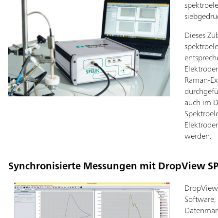
spektroel
siebgedru
Dieses Zu
spektroel
entsprech
Elektrode
Raman-Ex
durchgefü
auch im D
Spektroel
Elektrode
werden.
Synchronisierte Messungen mit DropView S
DropView S
Software,
Datenmana