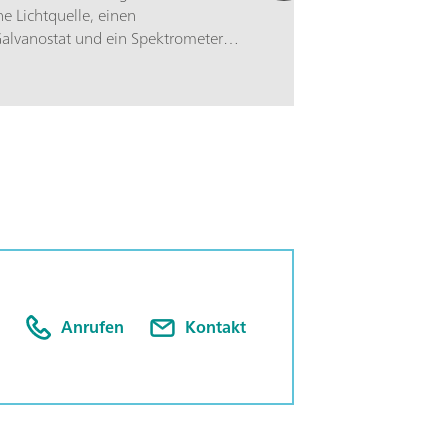
ne Lichtquelle, einen
Galvanostat und ein Spektrometer
ängenbereich: 200 - 900 nm) mit
en spektroelektrochemischen Software,
nisation optischer und
er Experimente ermöglicht.
Anrufen
Kontakt