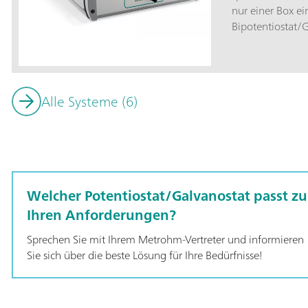
nur einer Box ei
Bipotentiostat/
(UV/VIS-Wellenl
einer dediziert
die eine Synchro
elektrochemisch
Alle Systeme (6)
Welcher Potentiostat/Galvanostat passt zu
Ihren Anforderungen?
Sprechen Sie mit Ihrem Metrohm-Vertreter und informieren
Sie sich über die beste Lösung für Ihre Bedürfnisse!