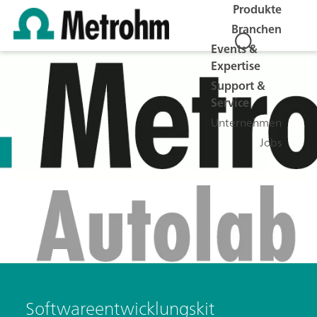
Produkte
Branchen
Events &
Expertise
Support &
Service
Unternehmen
Jobs
Softwareentwicklungskit