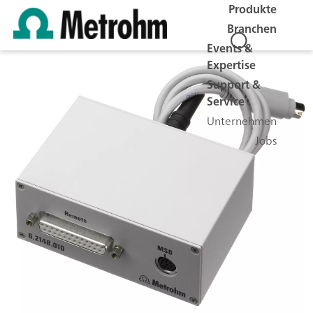
Produkte
Branchen
Events &
Expertise
Support &
Service
Unternehmen
Jobs