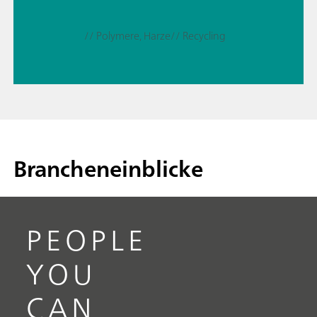
// Polymere, Harze
// Recycling
Brancheneinblicke
PEOPLE
YOU
CAN