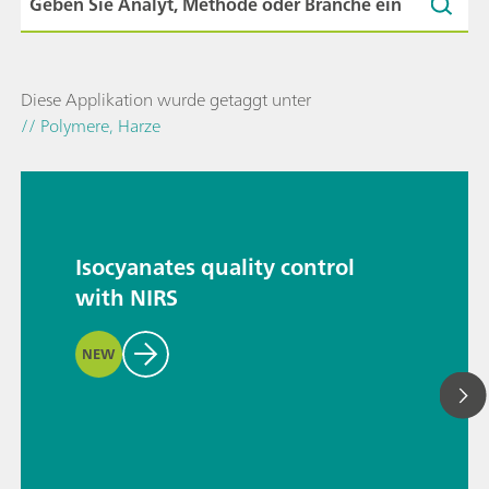
Diese Applikation wurde getaggt unter
// Polymere, Harze
Isocyanates quality control
with NIRS
NEW