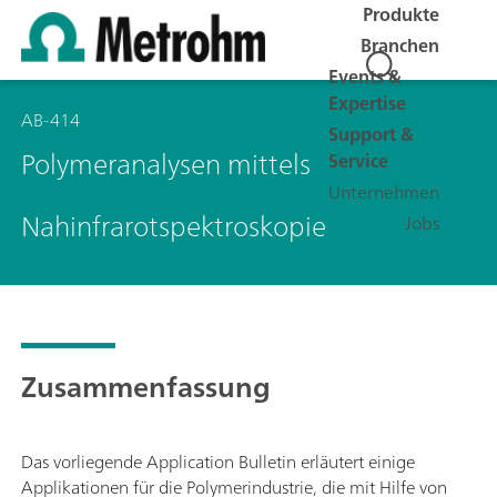
Produkte
Branchen
Events &
Expertise
AB-414
Support &
Polymeranalysen mittels
Service
Unternehmen
Nahinfrarotspektroskopie
Jobs
Zusammenfassung
Das vorliegende Application Bulletin erläutert einige
Applikationen für die Polymerindustrie, die mit Hilfe von