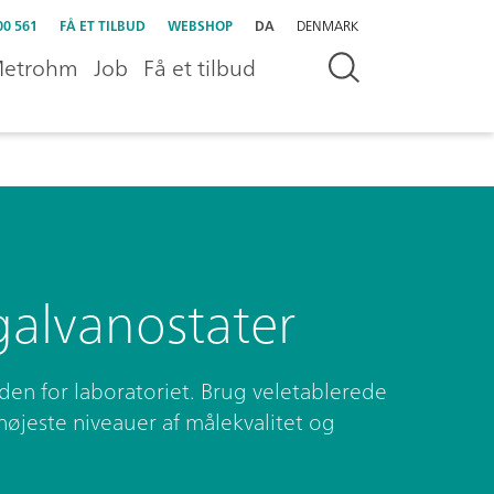
00 561
FÅ ET TILBUD
WEBSHOP
DA
DENMARK
etrohm
Job
Få et tilbud
galvanostater
den for laboratoriet. Brug veletablerede
højeste niveauer af målekvalitet og