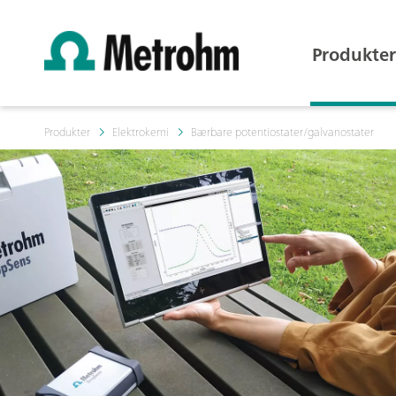
Produkter
Produkter
Elektrokemi
Bærbare potentiostater/galvanostater