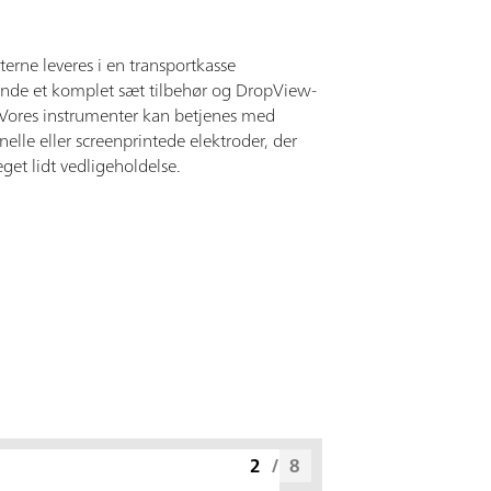
erne leveres i en transportkasse
nde et komplet sæt tilbehør og DropView-
 Vores instrumenter kan betjenes med
elle eller screenprintede elektroder, der
get lidt vedligeholdelse.
2
/
8
µ