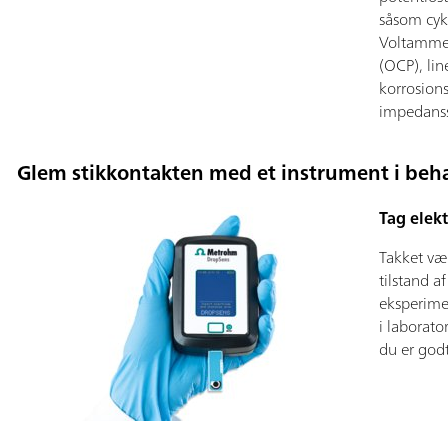
såsom cyk
Voltammet
(OCP), lin
korrosion
impedanss
Glem stikkontakten med et instrument i beha
Tag elek
Takket vær
tilstand a
eksperimen
i laborato
du er godt