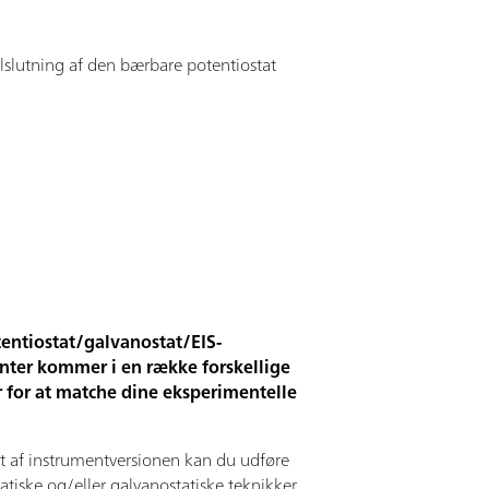
ilslutning af den bærbare potentiostat
tentiostat/galvanostat/EIS-
nter kommer i en række forskellige
r for at matche dine eksperimentelle
 af instrumentversionen kan du udføre
atiske og/eller galvanostatiske teknikker,