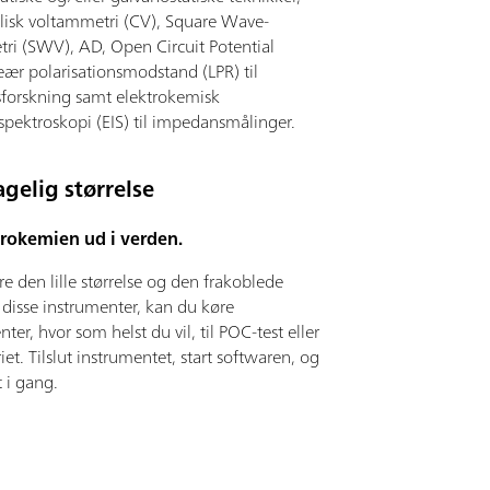
lisk voltammetri (CV), Square Wave-
ri (SWV), AD, Open Circuit Potential
eær polarisationsmodstand (LPR) til
sforskning samt elektrokemisk
pektroskopi (EIS) til impedansmålinger.
gelig størrelse
trokemien ud i verden.
e den lille størrelse og den frakoblede
f disse instrumenter, kan du køre
ter, hvor som helst du vil, til POC-test eller
riet. Tilslut instrumentet, start softwaren, og
 i gang.