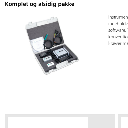
Komplet og alsidig pakke
Instrument
indeholde
software.
konvention
kræver me
µ