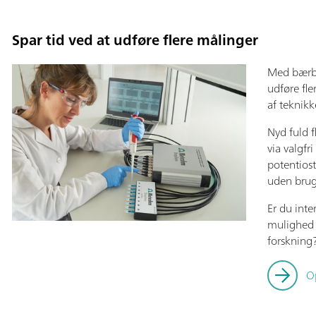
Spar tid ved at udføre flere målinger
Med bærba
udføre fl
af teknikk
Nyd fuld f
via valgfri
potentiost
uden brug 
Er du inte
mulighed 
forskning
O