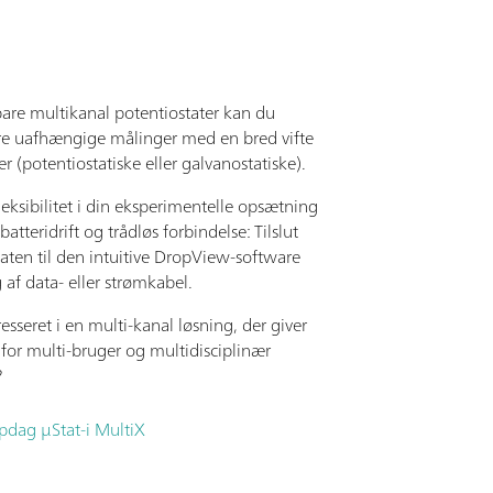
re multikanal potentiostater kan du
ere uafhængige målinger med en bred vifte
er (potentiostatiske eller galvanostatiske).
leksibilitet i din eksperimentelle opsætning
 batteridrift og trådløs forbindelse: Tilslut
aten til den intuitive DropView-software
af data- eller strømkabel.
resseret i en multi-kanal løsning, der giver
for multi-bruger og multidisciplinær
?
pdag μStat-i MultiX