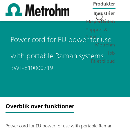
Produkter
Industrier
Ekspertviden
Support &
Service
Power cord for EU power for use
Metrohm
Job
with portable Raman systems
Få et tilbud
BWT-810000719
Overblik over funktioner
Power cord for EU power for use with portable Raman