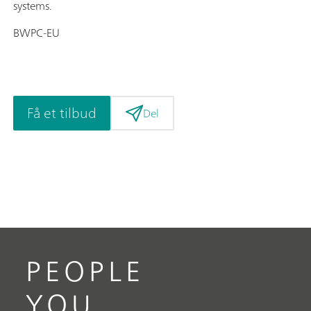
systems.
BWPC-EU
Få et tilbud
Del
PEOPLE
YOU