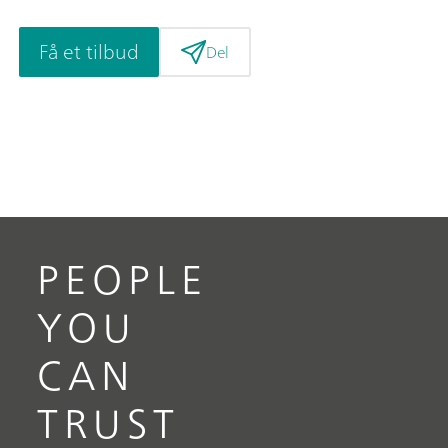
Få et tilbud
Del
PEOPLE
YOU
CAN
TRUST