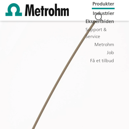
Produkter
Industrier
Ekspertviden
Support &
Service
Metrohm
Job
Få et tilbud