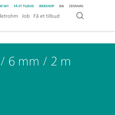
00 561
FÅ ET TILBUD
WEBSHOP
DA
DENMARK
etrohm
Job
Få et tilbud
 / 6 mm / 2 m