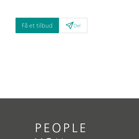
Få et tilbud
Del
PEOPLE