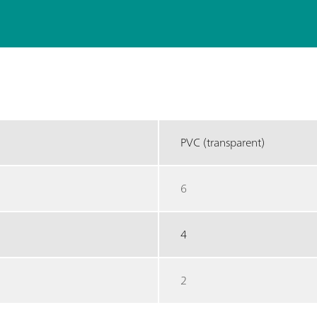
PVC (transparent)
6
4
2