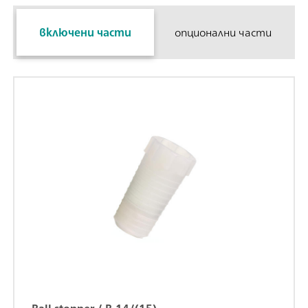
включени части
опционални части