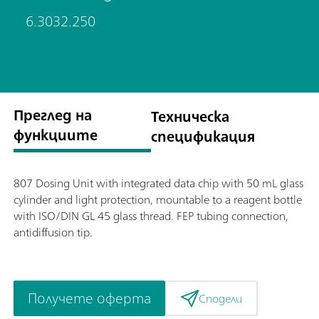
6.3032.250
Преглед на
Техническа
функциите
спецификация
807 Dosing Unit with integrated data chip with 50 mL glass
cylinder and light protection, mountable to a reagent bottle
with ISO/DIN GL 45 glass thread. FEP tubing connection,
antidiffusion tip.
Получете оферта
Сподели