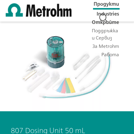
Продукти
Industries
Открийте
Поддръжка
и Сервиз
За Metrohm
Работа
807 Dosing Unit 50 mL