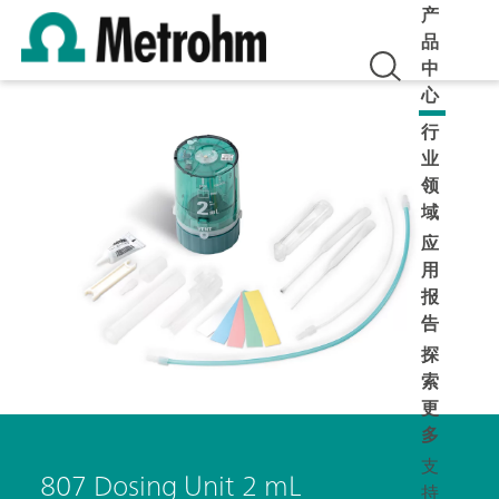
产
品
中
心
行
业
领
域
应
用
报
告
探
索
更
多
支
807 Dosing Unit 2 mL
持