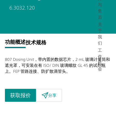
与
6.3032.120
售
后
关
于
我
功能概述
技术规格
们
工
作
807 Dosing Unit，带内置的数据芯片，2 mL 玻璃计量筒和
机
遮光罩，可安装在有 ISO/ DIN 玻璃螺纹 GL 45 的试剂瓶
会
上。FEP 管路连接、防扩散滴管头。
获取报价
分享