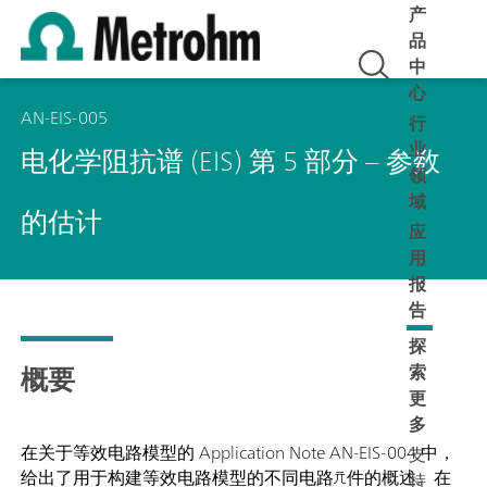
产
品
中
心
AN-EIS-005
行
业
电化学阻抗谱 (EIS) 第 5 部分 – 参数
领
域
的估计
应
用
报
告
探
概要
索
更
多
在关于等效电路模型的 Application Note AN-EIS-004 中，
支
给出了用于构建等效电路模型的不同电路元件的概述。在
持