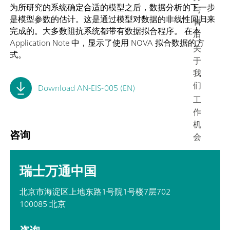
为所研究的系统确定合适的模型之后，数据分析的下一步
与
是模型参数的估计。这是通过模型对数据的非线性回归来
售
完成的。大多数阻抗系统都带有数据拟合程序。 在本
后
Application Note 中，显示了使用 NOVA 拟合数据的方
关
式。
于
我
们
Download AN-EIS-005 (EN)
工
作
机
咨询
会
瑞士万通中国
北京市海淀区上地东路1号院1号楼7层702
100085 北京