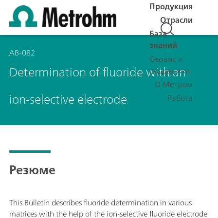
Продукция
Отрасли
База
знаний
AB-082
Сервис и
Determination of fluoride with an
поддержка
О Метром
ion-selective electrode
Работа
Резюме
This Bulletin describes fluoride determination in various
matrices with the help of the ion-selective fluoride electrode