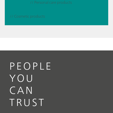
// Personal care products
// Cosmetic products
PEOPLE
YOU
CAN
TRUST