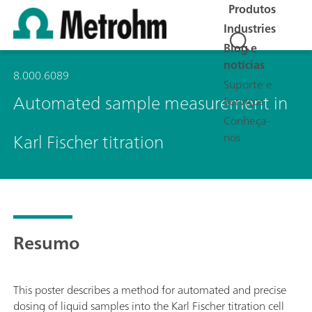
Produtos
Industries
Blog e
notícias
8.000.6089
Suporte e
Automated sample measurement in
Serviços
Conheça-
Karl Fischer titration
nos
Resumo
This poster describes a method for automated and precise
dosing of liquid samples into the Karl Fischer titration cell