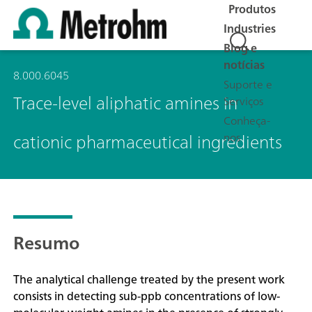
Produtos
Industries
Blog e
notícias
8.000.6045
Suporte e
Trace-level aliphatic amines in
Serviços
Conheça-
cationic pharmaceutical ingredients
nos
Resumo
The analytical challenge treated by the present work
consists in detecting sub-ppb concentrations of low-