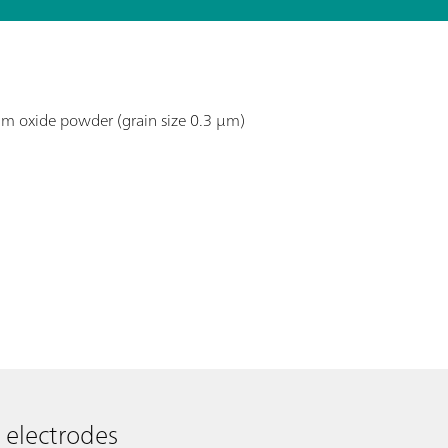
num oxide powder (grain size 0.3 µm)
e electrodes