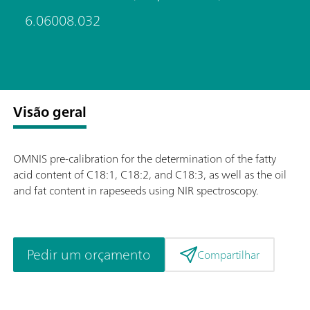
6.06008.032
Visão geral
OMNIS pre‑calibration for the determination of the fatty
acid content of C18:1, C18:2, and C18:3, as well as the oil
and fat content in rapeseeds using NIR spectroscopy.
Pedir um orçamento
Compartilhar