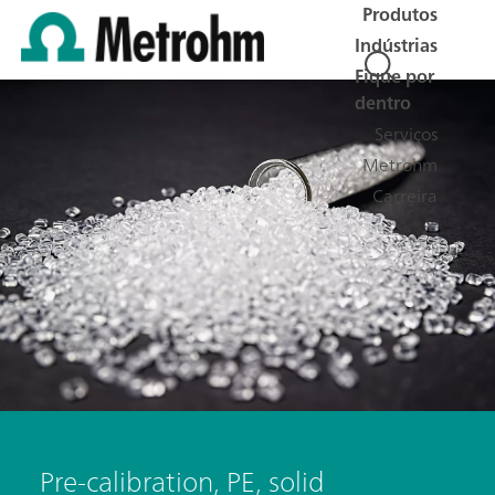
Produtos
Indústrias
Fique por
dentro
Serviços
Metrohm
Carreira
Pre-calibration, PE, solid