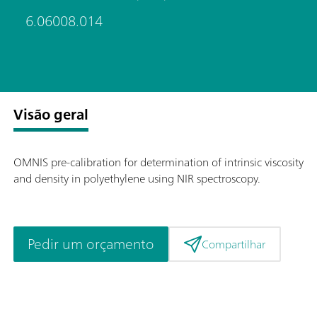
6.06008.014
Visão geral
OMNIS pre-calibration for determination of intrinsic viscosity
and density in polyethylene using NIR spectroscopy.
Pedir um orçamento
Compartilhar