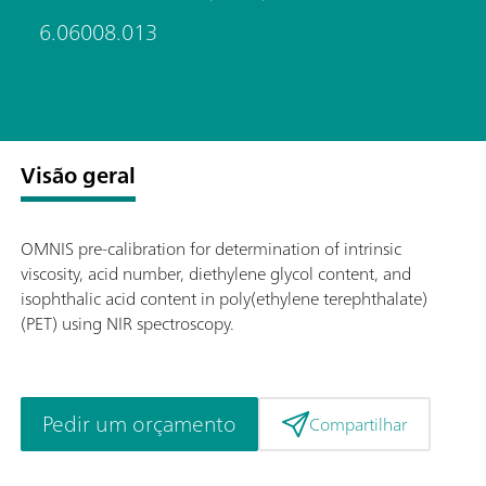
6.06008.013
Visão geral
OMNIS pre-calibration for determination of intrinsic
viscosity, acid number, diethylene glycol content, and
isophthalic acid content in poly(ethylene terephthalate)
(PET) using NIR spectroscopy.
Pedir um orçamento
Compartilhar