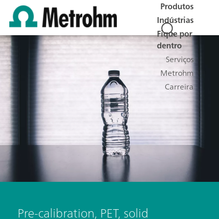
Produtos
Indústrias
Fique por
dentro
Serviços
Metrohm
Carreira
Pre-calibration, PET, solid