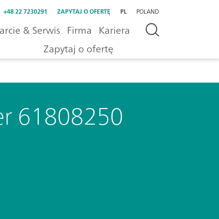
+48 22 7230291
ZAPYTAJ O OFERTĘ
PL
POLAND
rcie & Serwis
Firma
Kariera
Zapytaj o ofertę
ter 61808250