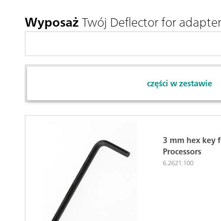
Wyposaż
Twój Deflector for adapt
części w zestawie
3 mm hex key f
Processors
6.2621.100