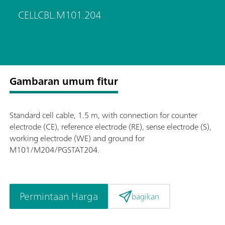
CELLCBL.M101.204
Gambaran umum fitur
Standard cell cable, 1.5 m, with connection for counter
electrode (CE), reference electrode (RE), sense electrode (S),
working electrode (WE) and ground for
M101/M204/PGSTAT204.
Permintaan Harga
bagikan