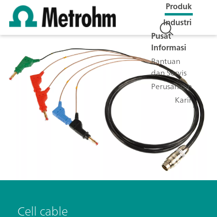
Produk
Industri
Pusat
Informasi
Bantuan
dan Servis
Perusahaan
Karir
Cell cable