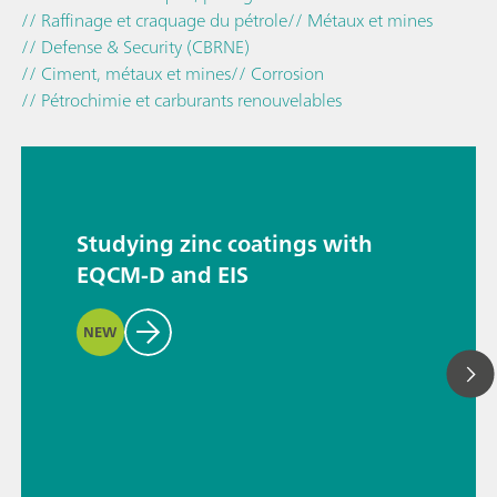
// Raffinage et craquage du pétrole
// Métaux et mines
// Defense & Security (CBRNE)
// Ciment, métaux et mines
// Corrosion
// Pétrochimie et carburants renouvelables
Studying zinc coatings with
EQCM-D and EIS
NEW