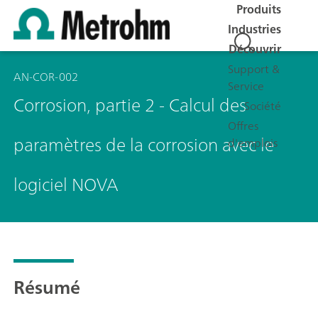
Produits
Industries
Découvrir
Support &
AN-COR-002
Service
Corrosion, partie 2 - Calcul des
Société
Offres
paramètres de la corrosion avec le
d'emplois
logiciel NOVA
Résumé