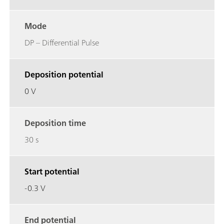
Mode
DP – Differential Pulse
Deposition potential
0 V
Deposition time
30 s
Start potential
-0.3 V
End potential