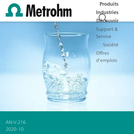
Produits
Industries
Découvrir
Support &
Service
Société
Offres
d'emplois
AN-V-216
2020-10