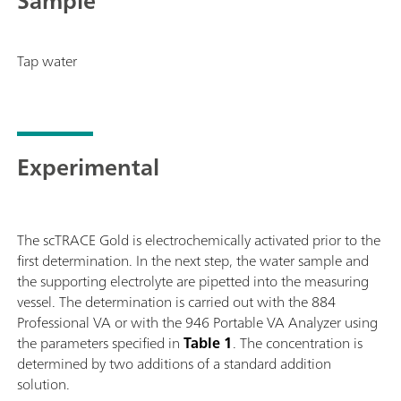
Sample
garantit la plus grande exactitude possible.Cet
appareil permet également des déterminations à
l'aide d'électrodes à disque tournantes, par exemple
Tap water
des déterminations d'additifs organiques dans des
bains galvaniques avec la voltampérométrie cyclique
inverse (Cyclic Voltammetric Stripping = CVS), la
voltampérométrie cyclique inverse pulsée (Cyclic
Pulse Voltammetric Stripping = CPVS) et la
Experimental
chronopotentiométrie (CP). La tête de mesure
amovible permet de passer rapidement d'une
application à l'autre avec différentes électrodes.Le
logiciel viva est nécessaire pour contrôler, collecter et
The scTRACE Gold is electrochemically activated prior to the
évaluer les données.Le 884 Professional VA manual
first determination. In the next step, the water sample and
pour MME est livré avec de nombreux accessoires et
the supporting electrolyte are pipetted into the measuring
une tête de mesure pour l'électrode Multi Mode pro.
vessel. The determination is carried out with the 884
Le jeu d'électrodes et la licence viva doivent être
Professional VA or with the 946 Portable VA Analyzer using
commandés séparément.
the parameters specified in
Table 1
. The concentration is
determined by two additions of a standard addition
solution.