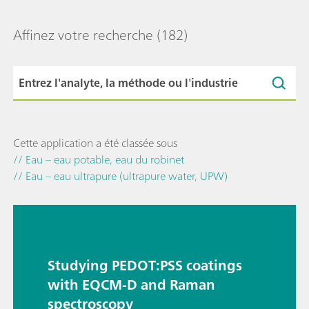
Affinez votre recherche
(182)
Cette application a été classée sous
// Eau – eau potable, eau du robinet
// Eau – eau ultrapure (ultrapure water, UPW)
Studying PEDOT:PSS coatings
with EQCM-D and Raman
spectroscopy