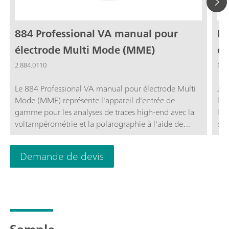
884 Professional VA manual pour
Éq
électrode Multi Mode (MME)
él
ap
2.884.0110
6.5
Le 884 Professional VA manual pour électrode Multi
Jeu
Mode (MME) représente l'appareil d'entrée de
l'a
gamme pour les analyses de traces high-end avec la
l'é
voltampérométrie et la polarographie à l'aide de
de
l'électrode Multi Mode pro, du scTRACE Gold ou de
l'électrode goutte à goutte au bismuth. La technique
Demande de devis
éprouvée des électrodes de Metrohm associée à un
potentiostat/galvanostat performant et le logiciel viva
extrêmement flexible fait entrevoir de nouvelles
perspectives pour la détermination des métaux
lourds. Le potentiostat avec un calibrateur certifié se
réajuste avant chaque mesure automatiquement et