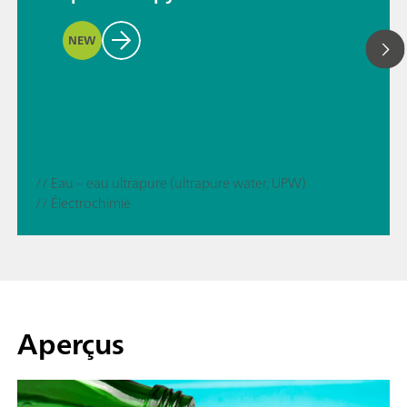
NEW
// Eau – eau ultrapure (ultrapure water, UPW)
// Électrochimie
Aperçus