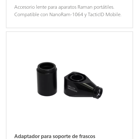
Accesorio lente para aparatos Raman portátiles.
Compatible con NanoRam-1064 y TacticID Mobile.
Adaptador para soporte de frascos