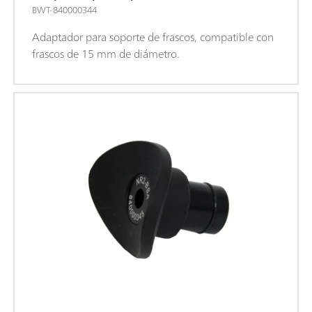
BWT-840000344
Adaptador para soporte de frascos, compatible con
frascos de 15 mm de diámetro.