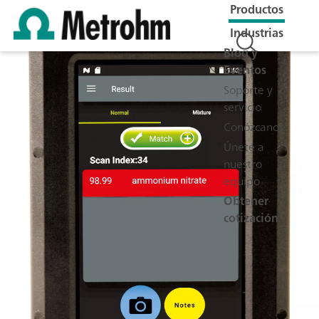
Productos
Industrias
Blog y
Eventos
Soporte y
servicio
Conózcanos
Únete a
nuestro
equipo
Obtener
cotización