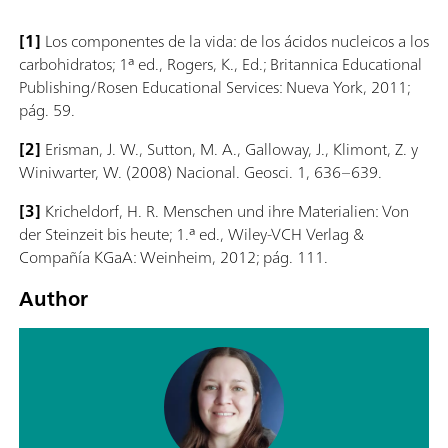
[1]
Los componentes de la vida: de los ácidos nucleicos a los
carbohidratos; 1ª ed., Rogers, K., Ed.; Britannica Educational
Publishing/Rosen Educational Services: Nueva York, 2011;
pág. 59.
[2]
Erisman, J. W., Sutton, M. A., Galloway, J., Klimont, Z. y
Winiwarter, W. (2008) Nacional. Geosci. 1, 636–639.
[3]
Kricheldorf, H. R. Menschen und ihre Materialien: Von
der Steinzeit bis heute; 1.ª ed., Wiley-VCH Verlag &
Compañía KGaA: Weinheim, 2012; pág. 111.
Author