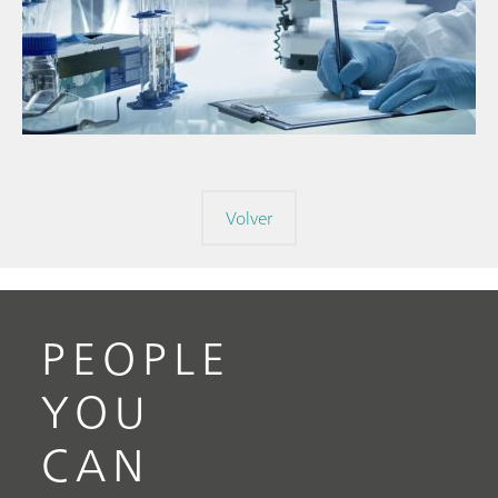
// Infrarojo cercano (NIR)
// Medición directa
Volver
PEOPLE
YOU
CAN