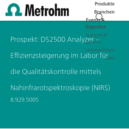
Produkte
Branchen
Events &
Expertise
Support &
Prospekt: DS2500 Analyzer –
Service
Unternehmen
Effizienzsteigerung im Labor für
Jobs
die Qualitätskontrolle mittels
Nahinfrarotspektroskopie (NIRS)
8.929.5005